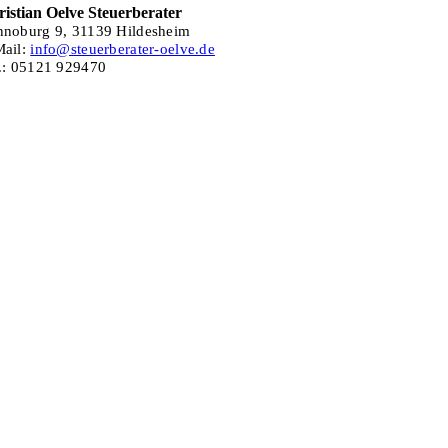
istian Oelve Steuerberater
nnoburg 9,
31139 Hildesheim
Mail:
info@steuerberater-oelve.de
.: 05121 929470