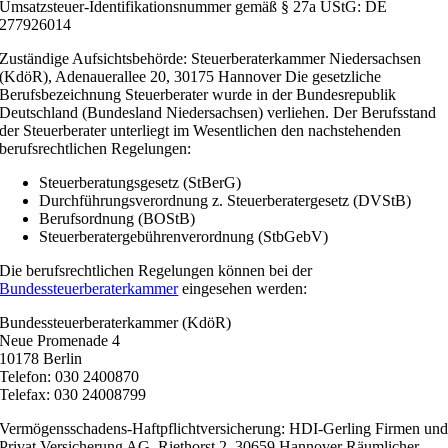
Umsatzsteuer-Identifikationsnummer gemäß § 27a UStG: DE
277926014
Zuständige Aufsichtsbehörde: Steuerberaterkammer Niedersachsen
(KdöR), Adenauerallee 20, 30175 Hannover Die gesetzliche
Berufsbezeichnung Steuerberater wurde in der Bundesrepublik
Deutschland (Bundesland Niedersachsen) verliehen. Der Berufsstand
der Steuerberater unterliegt im Wesentlichen den nachstehenden
berufsrechtlichen Regelungen:
Steuerberatungsgesetz (StBerG)
Durchführungsverordnung z. Steuerberatergesetz (DVStB)
Berufsordnung (BOStB)
Steuerberatergebührenverordnung (StbGebV)
Die berufsrechtlichen Regelungen können bei der
Bundessteuerberaterkammer
eingesehen werden:
Bundessteuerberaterkammer (KdöR)
Neue Promenade 4
10178 Berlin
Telefon: 030 2400870
Telefax: 030 24008799
Vermögensschadens-Haftpflichtversicherung: HDI-Gerling Firmen un
Privat Versicherung AG, Riethorst 2, 30659 Hannover Räumlicher