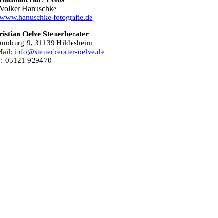
Volker Hanuschke
www.hanuschke-fotografie.de
istian Oelve Steuerberater
nnoburg 9,
31139 Hildesheim
Mail:
info@steuerberater-oelve.de
.: 05121 929470